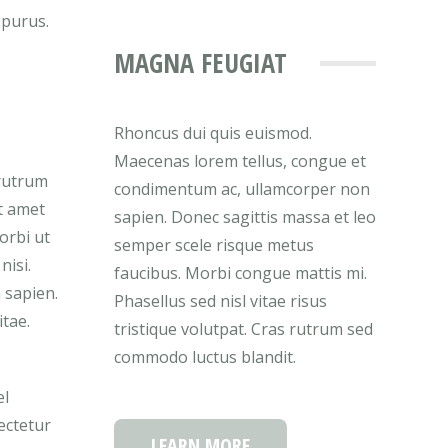
 purus.
MAGNA FEUGIAT
Rhoncus dui quis euismod.
Maecenas lorem tellus, congue et
 rutrum
condimentum ac, ullamcorper non
it amet
sapien. Donec sagittis massa et leo
orbi ut
semper scele risque metus
nisi.
faucibus. Morbi congue mattis mi.
 sapien.
Phasellus sed nisl vitae risus
itae.
tristique volutpat. Cras rutrum sed
commodo luctus blandit.
el
ectetur
LEARN MORE