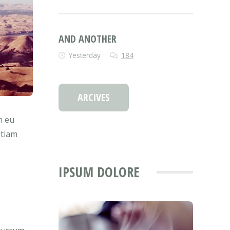
AND ANOTHER
Yesterday
184
ARCIVES
m eu
etiam
IPSUM DOLORE