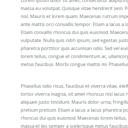
Lorem ipsum dolor sit amet, consectetur adipiscin
massa eu volutpat. Quisque vitae hendrerit sem. Pe
nisl. Mauris et lorem quam. Maecenas rutrum imper
ante mattis orci convallis tempor. Etiam a lacus a 
Etiam convallis rhoncus dui quis euismod. Maecen
vulputate. Nulla quis nibh ipsum, sed egestas justo
pharetra porttitor quis accumsan odio. Sed vel eu
lorem tellus, congue et condimentum ac, ullamcor
metus faucibus. Morbi congue mattis mi. Phasellus 
Phasellus odio risus, faucibus et viverra vitae, el
tortor viverra magna, sit amet rhoncus nisl lacus
aliquam justo tincidunt. Mauris dolor urna, fringil
pretium pretium. Etiam a lacus a lacus pharetra po
rhoncus dui quis euismod. Maecenas lorem tellus,
massa et leo semper a scelerisque metus faucibus