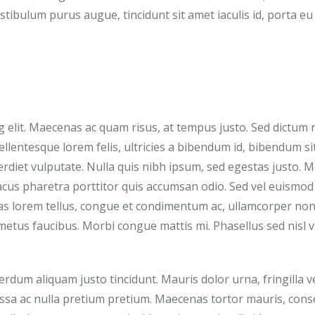
stibulum purus augue, tincidunt sit amet iaculis id, porta eu
g elit. Maecenas ac quam risus, at tempus justo. Sed dictum
llentesque lorem felis, ultricies a bibendum id, bibendum s
diet vulputate. Nulla quis nibh ipsum, sed egestas justo. M
lacus pharetra porttitor quis accumsan odio. Sed vel euismod 
as lorem tellus, congue et condimentum ac, ullamcorper non
etus faucibus. Morbi congue mattis mi. Phasellus sed nisl v
dum aliquam justo tincidunt. Mauris dolor urna, fringilla v
assa ac nulla pretium pretium. Maecenas tortor mauris, cons