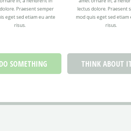
ornare in, a hendrerit in
amet ornare in, a hendre
 dolore. Praesent semper
lectus dolore. Praesent
is eget sed etiam eu ante
mod quis eget sed etiam 
risus.
risus.
DO SOMETHING
THINK ABOUT I