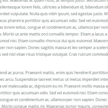
g elit. Maecenas ac quam risus, at tempus justo. Sed dictum
llentesque lorem felis, ultricies a bibendum id, bibendum s
diet vulputate. Nulla quis nibh ipsum, sed egestas justo. M
lacus pharetra porttitor quis accumsan odio. Sed vel euismod 
as lorem tellus, congue et condimentum ac, ullamcorper no
. Morbi ut ante mattis orci convallis tempor. Etiam a lacus a
ismod nisi. Etiam convallis rhoncus dui quis euismod. Maece
per non sapien. Donec sagittis massa et leo semper a sceler
sed nisl vitae risus tristique volutpat. Cras rutrum commod
eifend ac purus. Praesent mattis, enim quis hendrerit porttito
 nec arcu. Suspendisse laoreet metus ut metus imperdiet int
la vel malesuada ac, dignissim eu mi. Praesent mollis massa a
rttitor quis accumsan odio. Sed vel euismod nisi. Etiam conva
 congue et condimentum ac, ullamcorper non sapien. Donec 
. Morbi congue mattis mi. Maecenas tortor mauris, consecte