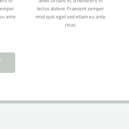
rit in
amet ornare in, a hendrerit in
 semper
lectus dolore. Praesent semper
eu ante
mod quis eget sed etiam eu ante
risus.
T