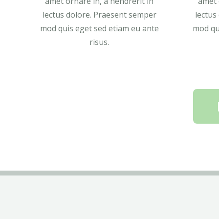
amet ornare in, a hendrerit in
amet 
lectus dolore. Praesent semper
lectus
mod quis eget sed etiam eu ante
mod qu
risus.