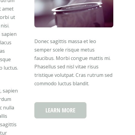
 rutrum
it amet
orbi ut
nisi.
n sapien
Donec sagittis massa et leo
 lacus
semper scele risque metus
nas
faucibus. Morbi congue mattis mi.
isque
Phasellus sed nisl vitae risus
o luctus.
tristique volutpat. Cras rutrum sed
commodo luctus blandit.
r, sapien
erdum
c nulla
LEARN MORE
llis
sagittis
tur